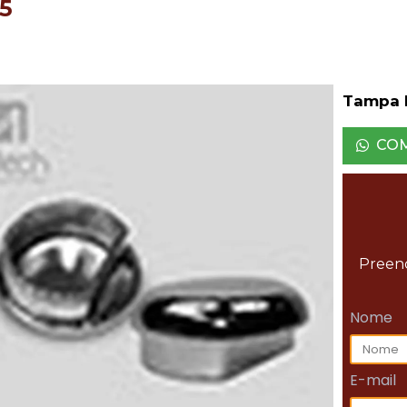
5
Tampa 
CO
Preenc
Nome
E-mail