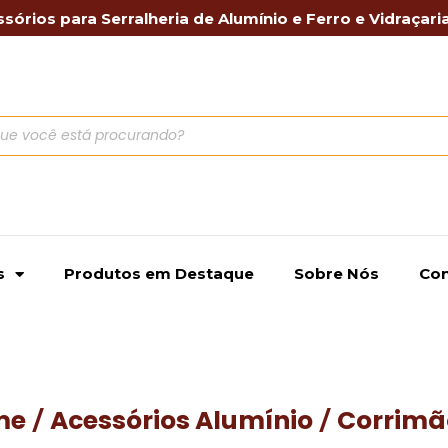
sórios para Serralheria de Alumínio e Ferro e Vidraçari
s
Produtos em Destaque
Sobre Nós
Con
me
Acessórios Alumínio
Corrimã
/
/