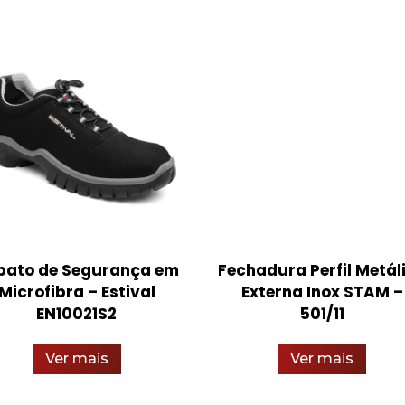
pato de Segurança em
Fechadura Perfil Metál
Microfibra – Estival
Externa Inox STAM –
EN10021S2
501/11
Ver mais
Ver mais