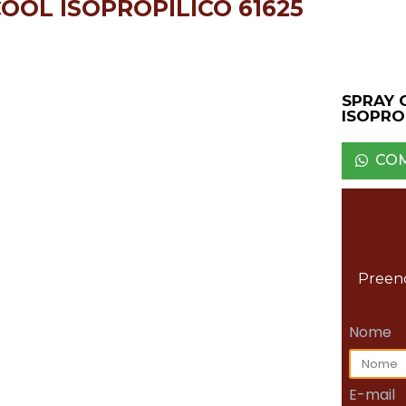
OOL ISOPROPILICO 61625
SPRAY 
ISOPRO
CO
Preenc
Nome
E-mail