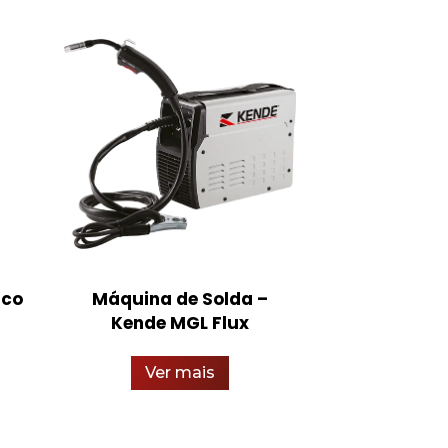
ico
Máquina de Solda –
Fechadura P
Kende MGL Flux
STAM –
Ver mais
Ver