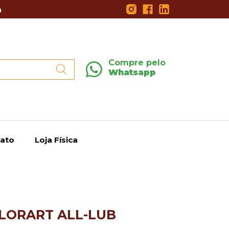
a
Compre pelo
Whatsapp
ato
Loja Física
OLORART ALL-LUB