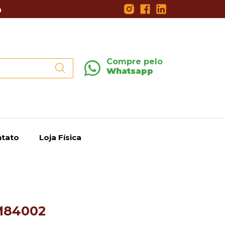
a
Compre pelo
Whatsapp
tato
Loja Física
M84002