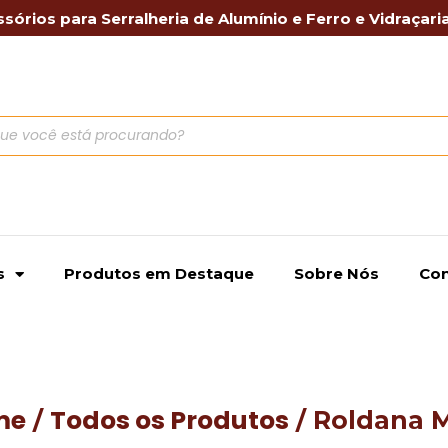
sórios para Serralheria de Alumínio e Ferro e Vidraçari
s
Produtos em Destaque
Sobre Nós
Con
me
Todos os Produtos
/
/ Roldana 