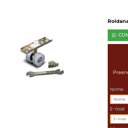
Roldan
CO
Preenc
Nome
E-mail