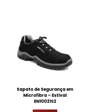
Sapato de Segurança em
Bucha D
Microfibra – Estival
EN10021S2
Ver