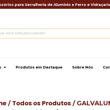
sórios para Serralheria de Alumínio e Ferro e Vidraçari
s
Produtos em Destaque
Sobre Nós
Con
me
Todos os Produtos
/
/ GALVALUM