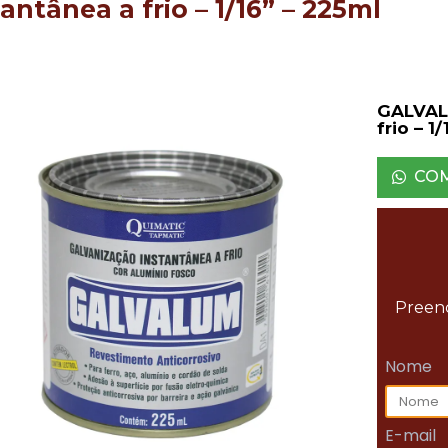
antânea a frio – 1/16” – 225ml
GALVALU
frio – 1
CO
Preenc
Nome
E-mail