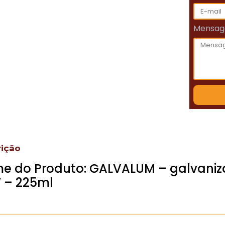
Mensa
rição
e do Produto: GALVALUM – galvaniza
” – 225ml