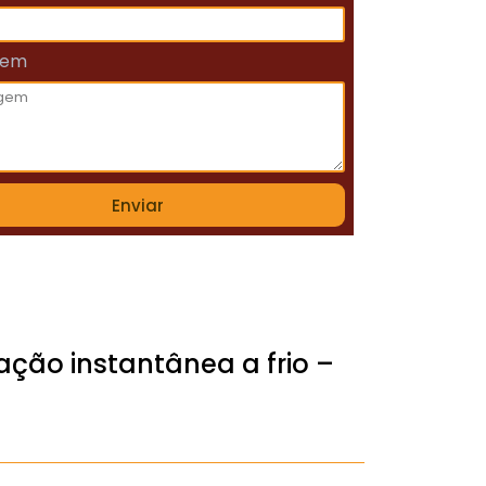
gem
Enviar
ção instantânea a frio –