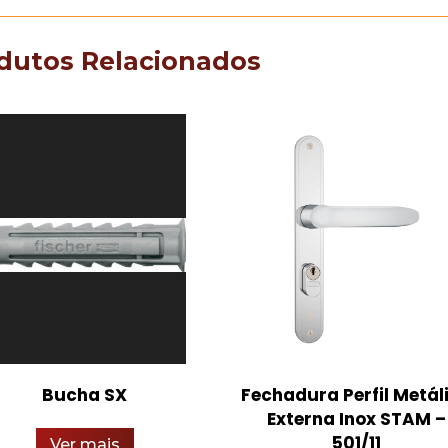
dutos Relacionados
Bucha SX
Fechadura Perfil Metál
Externa Inox STAM –
501/11
Ver mais