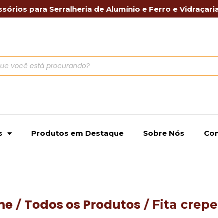
sórios para Serralheria de Alumínio e Ferro e Vidraçari
s
Produtos em Destaque
Sobre Nós
Con
me
Todos os Produtos
/
/ Fita crepe