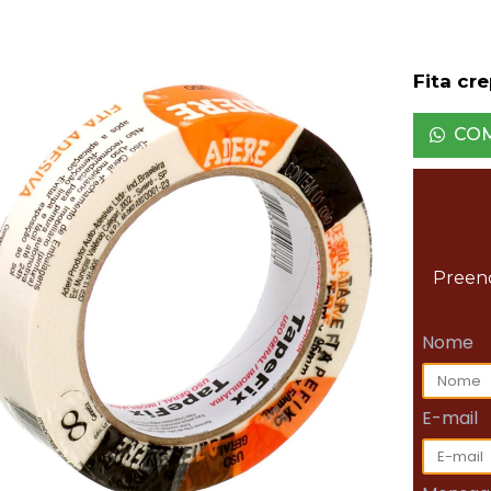
Fita cr
CO
Preenc
Nome
E-mail