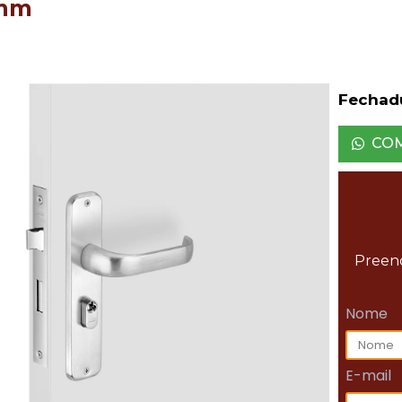
mm
Fechad
CO
Preenc
Nome
E-mail