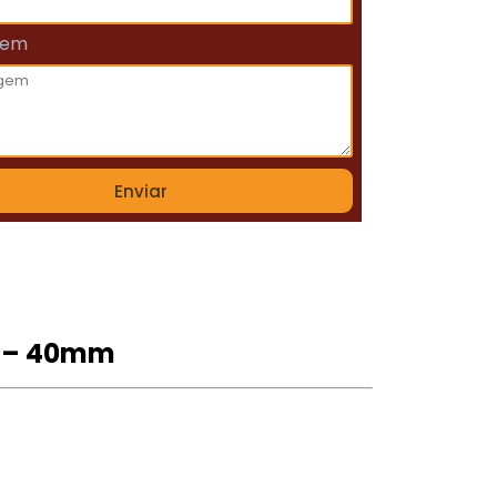
gem
Enviar
0 – 40mm