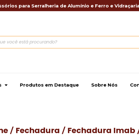
sórios para Serralheria de Alumínio e Ferro e Vidraçari
s
Produtos em Destaque
Sobre Nós
Con
me
Fechadura
Fechadura Imab
/
/