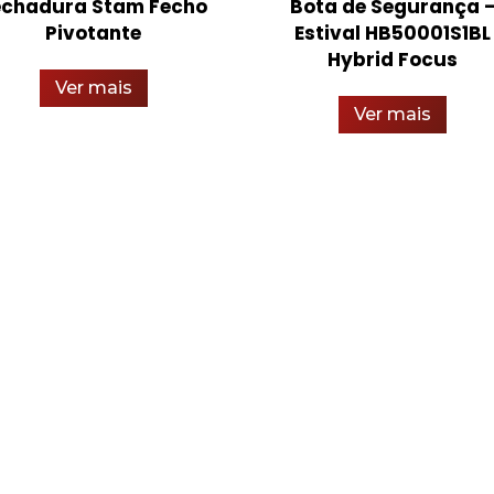
echadura Stam Fecho
Bota de Segurança 
Pivotante
Estival HB50001S1BL
Hybrid Focus
Ver mais
Ver mais