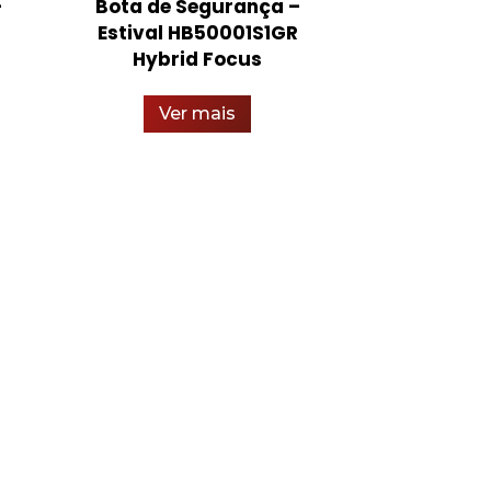
–
Bota de Segurança –
Máquina de
Estival HB50001S1GR
Mig –
Hybrid Focus
Ver
Ver mais