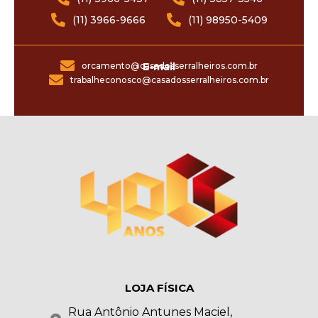
(11) 3966-9666
(11) 98950-5409
orcamento@casadosserralheiros.com.br
E-mail
trabalheconosco@casadosserralheiros.com.br
LOJA FÍSICA
Rua Antônio Antunes Maciel,