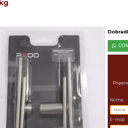
kg
Dobradi
CO
Preenc
Nome
E-mail