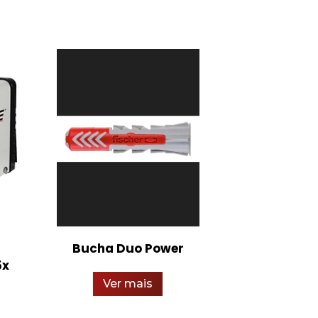
Bucha Duo Power
EPI – Másca
5x
Ver mais
Ver