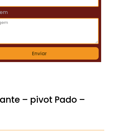
gem
Enviar
tante – pivot Pado –