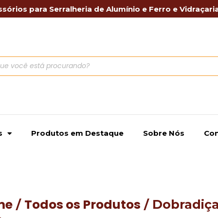
sórios para Serralheria de Alumínio e Ferro e Vidraçari
s
Produtos em Destaque
Sobre Nós
Con
me
Todos os Produtos
/
/ Dobradiça