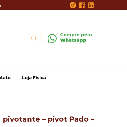
a
Compre pelo
Whatsapp
tato
Loja Física
 pivotante – pivot Pado –