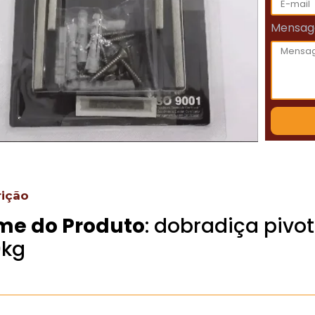
Mensa
rição
me do Produto
: dobradiça pivo
0kg