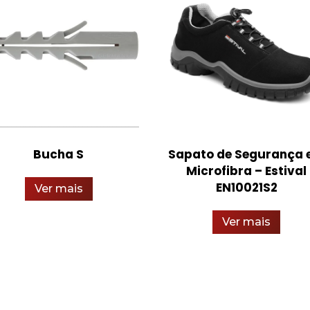
Bucha S
Sapato de Segurança
Microfibra – Estival
EN10021S2
Ver mais
Ver mais