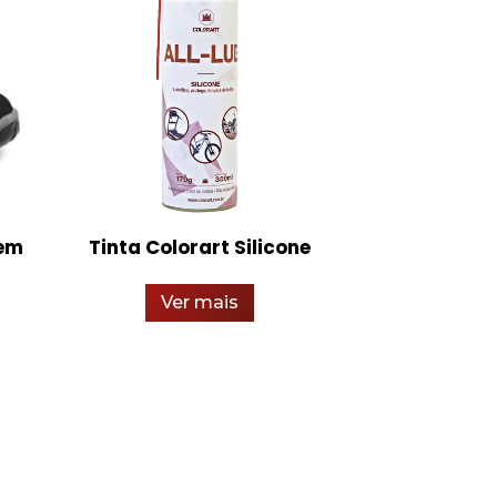
 em
Tinta Colorart Silicone
Bota de 
Adventure
Estiva
Ver mais
Ver