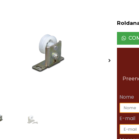
Roldan
CO
Preenc
Nome
E-mail