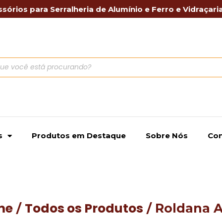
sórios para Serralheria de Alumínio e Ferro e Vidraçari
s
Produtos em Destaque
Sobre Nós
Con
me
Todos os Produtos
/
/ Roldana 