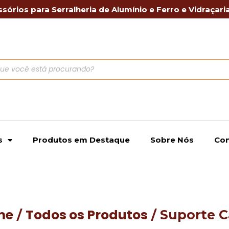
sórios para Serralheria de Alumínio e Ferro e Vidraçari
s
Produtos em Destaque
Sobre Nós
Con
me
Todos os Produtos
/
/ Suporte 