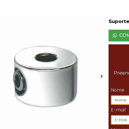
Suport
CO
Preenc
Nome
E-mail