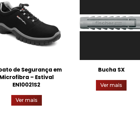
pato de Segurança em
Bucha SX
Microfibra – Estival
EN10021S2
Ver mais
Ver mais