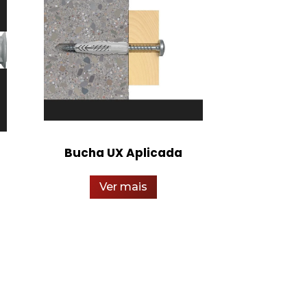
Bucha UX Aplicada
Bota Cart
Ver mais
Ver