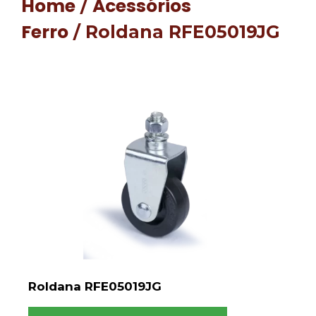
Home
Acessórios
/
Ferro
/ Roldana RFE05019JG
Roldana RFE05019JG