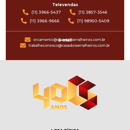
Televendas
(11) 3966-5437
(11) 3857-3546
(11) 3966-9666
(11) 98950-5409
orcamento@casadosserralheiros.com.br
E-mail
trabalheconosco@casadosserralheiros.com.br