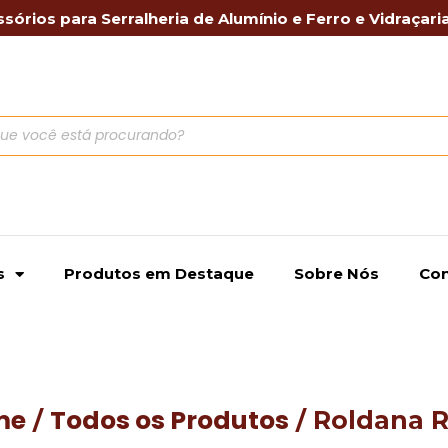
sórios para Serralheria de Alumínio e Ferro e Vidraçari
s
Produtos em Destaque
Sobre Nós
Con
me
Todos os Produtos
/
/ Roldana 