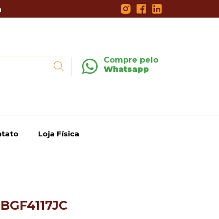
a
Compre pelo
Whatsapp
tato
Loja Física
RBGF4117JC