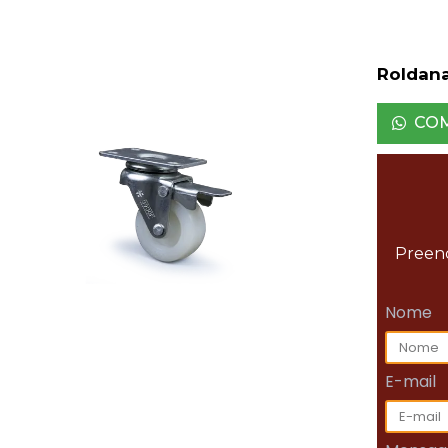
Roldan
CO
Preenc
Nome
E-mail