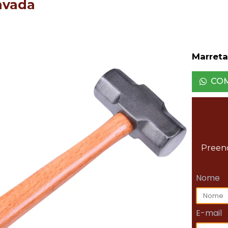
avada
Marreta
CO
Preenc
Nome
E-mail