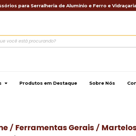
sórios para Serralheria de Alumínio e Ferro e Vidraçari
s
Produtos em Destaque
Sobre Nós
Con
me
Ferramentas Gerais
Martelos
/
/