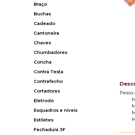
Braço
Buchas
Cadeado
Cantoneira
Chaves
Chumbadores
Concha
Contra Testa
Contrafecho
Desc
Cortadores
Pesos 
M
Eletrodo
M
Esquadros e níveis
M
M
Estiletes
Fechadura 3F