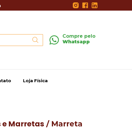
a
Compre pelo
Whatsapp
tato
Loja Física
 e Marretas
/ Marreta