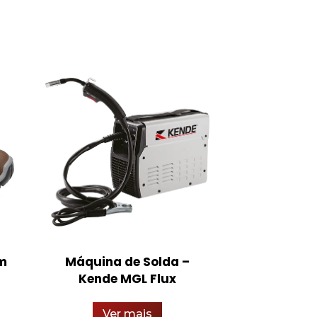
m
Máquina de Solda –
Bota de 
Kende MGL Flux
Adventure
Estiva
Ver mais