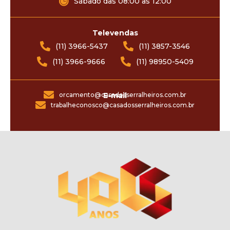
Sábado das 08:00 às 12:00
Televendas
(11) 3966-5437
(11) 3857-3546
(11) 3966-9666
(11) 98950-5409
orcamento@casadosserralheiros.com.br
E-mail
trabalheconosco@casadosserralheiros.com.br