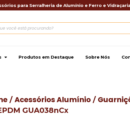
sórios para Serralheria de Alumínio e Ferro e Vidraçari
s
Produtos em Destaque
Sobre Nós
Con
me
Acessórios Alumínio
Guarniç
/
/
EPDM GUA038nCx