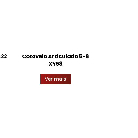
X22
Cotovelo Articulado 5-8
Base F
XY58
Ver
Ver mais