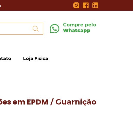
a
Compre pelo
Whatsapp
tato
Loja Física
ões em EPDM
/ Guarnição