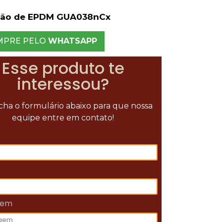
ção de EPDM GUA038nCx
MPRE PELO
WHATSAPP
Esse produto te
interessou?
ha o formulário abaixo para que nossa
equipe entre em contato!
gem