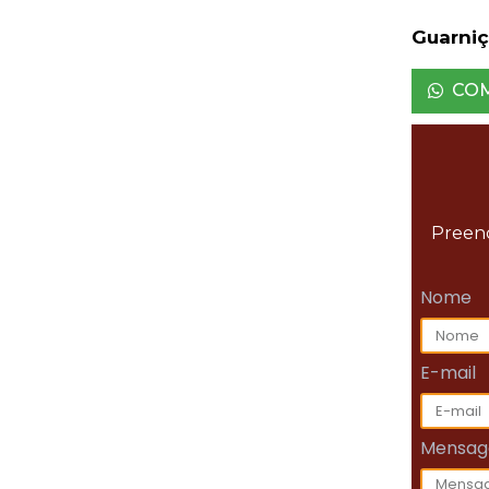
Guarni
CO
Preenc
Nome
E-mail
Mensa