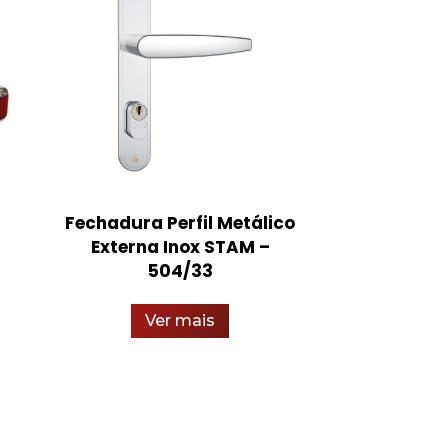
Fechadura Perfil Metálico
Luva d
Externa Inox STAM –
Pigm
504/33
Ver
Ver mais