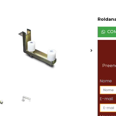
Roldana
CO
Preenc
Nome
E-mail