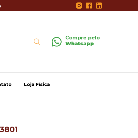
a
Compre pelo
Whatsapp
tato
Loja Física
63801