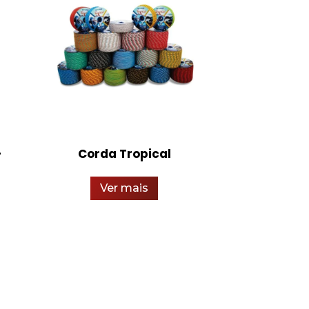
–
Corda Tropical
Buc
Ver mais
Ver