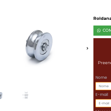
Roldana
CO
Preenc
Nome
E-mail