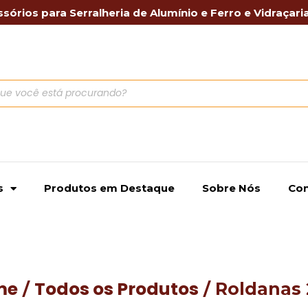
sórios para Serralheria de Alumínio e Ferro e Vidraçari
s
Produtos em Destaque
Sobre Nós
Con
me
Todos os Produtos
/
/ Roldanas